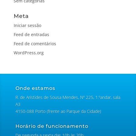
Sem categorias
Meta
Iniciar sessão
Feed de entradas
Feed de comentários
WordPress.org
Onde estamos
R. de Aristides de Sousa Mendes, Nº 225, 1.ºandar, sala
A3
4150-088 Porto (frente ao Parque da Cidade)
Horário de funcionamento
De segunda a sexta das 10h às 20h